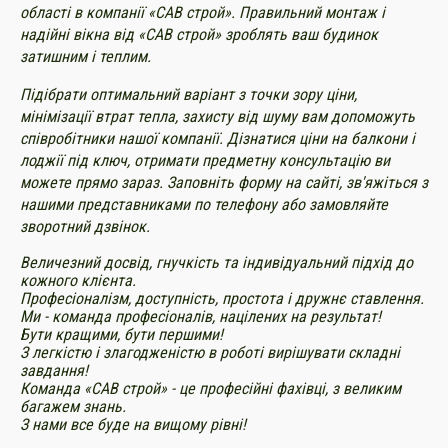
області в компанії «САВ строй». Правильний монтаж і
надійні вікна від «САВ строй» зроблять ваш будинок
затишним і теплим.
Підібрати оптимальний варіант з точки зору ціни,
мінімізації втрат тепла, захисту від шуму вам допоможуть
співробітники нашої компанії. Дізнатися ціни на балкони і
лоджії під ключ, отримати предметну консультацію ви
можете прямо зараз. Заповніть форму на сайті, зв'яжіться з
нашими представниками по телефону або замовляйте
зворотний дзвінок.
Величезний досвід, гнучкість та індивідуальний підхід до
кожного клієнта.
Професіоналізм, доступність, простота і дружнє ставлення.
Ми - команда професіоналів, націлених на результат!
Бути кращими, бути першими!
З легкістю і злагодженістю в роботі вирішувати складні
завдання!
Команда «САВ строй» - це професійні фахівці, з великим
багажем знань.
З нами все буде на вищому рівні!