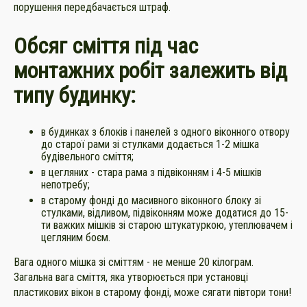
порушення передбачається штраф.
Обсяг сміття під час
монтажних робіт залежить від
типу будинку:
в будинках з блоків і панелей з одного віконного отвору
до старої рами зі стулками додається 1-2 мішка
будівельного сміття;
в цегляних - стара рама з підвіконням і 4-5 мішків
непотребу;
в старому фонді до масивного віконного блоку зі
стулками, відливом, підвіконням може додатися до 15-
ти важких мішків зі старою штукатуркою, утеплювачем і
цегляним боєм.
Вага одного мішка зі сміттям - не менше 20 кілограм.
Загальна вага сміття, яка утворюється при установці
пластикових вікон в старому фонді, може сягати півтори тони!