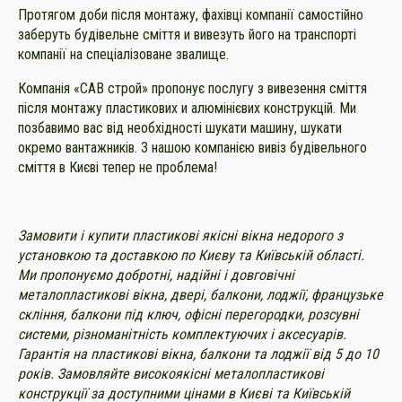
Протягом доби після монтажу, фахівці компанії самостійно
заберуть будівельне сміття и вивезуть його на транспорті
компанії на спеціалізоване звалище.
Компанія «САВ строй» пропонує послугу з вивезення сміття
після монтажу пластикових и алюмінієвих конструкцій. Ми
позбавимо вас від необхідності шукати машину, шукати
окремо вантажників. З нашою компанією вивіз будівельного
сміття в Києві тепер не проблема!
Замовити і купити пластикові якісні вікна недорого з
установкою та доставкою по Києву та Київській області.
Ми пропонуємо добротні, надійні і довговічні
металопластикові вікна, двері, балкони, лоджії, французьке
скління, балкони під ключ, офісні перегородки, розсувні
системи, різноманітність комплектуючих і аксесуарів.
Гарантія на пластикові вікна, балкони та лоджії від 5 до 10
років. Замовляйте високоякісні металопластикові
конструкції за доступними цінами в Києві та Київській