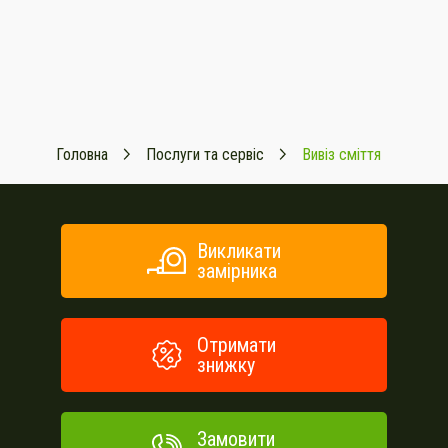
Головна
Послуги та сервіс
Вивіз сміття
Викликати
замірника
Отримати
знижку
Замовити