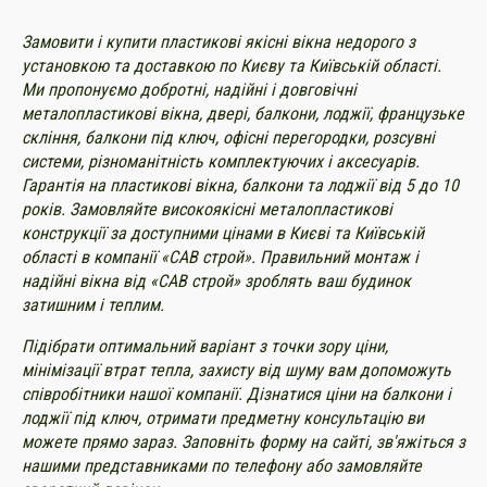
Замовити і купити пластикові якісні вікна недорого з
установкою та доставкою по Києву та Київській області.
Ми пропонуємо добротні, надійні і довговічні
металопластикові вікна, двері, балкони, лоджії, французьке
скління, балкони під ключ, офісні перегородки, розсувні
системи, різноманітність комплектуючих і аксесуарів.
Гарантія на пластикові вікна, балкони та лоджії від 5 до 10
років. Замовляйте високоякісні металопластикові
конструкції за доступними цінами в Києві та Київській
області в компанії «САВ строй». Правильний монтаж і
надійні вікна від «САВ строй» зроблять ваш будинок
затишним і теплим.
Підібрати оптимальний варіант з точки зору ціни,
мінімізації втрат тепла, захисту від шуму вам допоможуть
співробітники нашої компанії. Дізнатися ціни на балкони і
лоджії під ключ, отримати предметну консультацію ви
можете прямо зараз. Заповніть форму на сайті, зв'яжіться з
нашими представниками по телефону або замовляйте