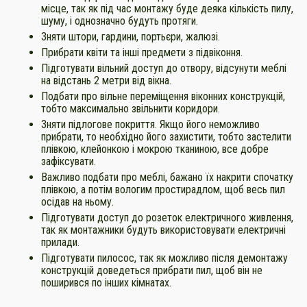
місце, так як під час монтажу буде деяка кількість пилу,
шуму, і однозначно будуть протяги.
Зняти штори, гардини, портьєри, жалюзі.
Прибрати квіти та інші предмети з підвіконня.
Підготувати вільний доступ до отвору, відсунути меблі
на відстань 2 метри від вікна.
Подбати про вільне переміщення віконних конструкцій,
тобто максимально звільнити коридори.
Зняти підлогове покриття. Якщо його неможливо
прибрати, то необхідно його захистити, тобто застелити
плівкою, клейонкою і мокрою тканиною, все добре
зафіксувати.
Важливо подбати про меблі, бажано їх накрити спочатку
плівкою, а потім вологим простирадлом, щоб весь пил
осідав на ньому.
Підготувати доступ до розеток електричного живлення,
так як монтажники будуть використовувати електричні
прилади.
Підготувати пилосос, так як можливо після демонтажу
конструкцій доведеться прибрати пил, щоб він не
поширився по інших кімнатах.