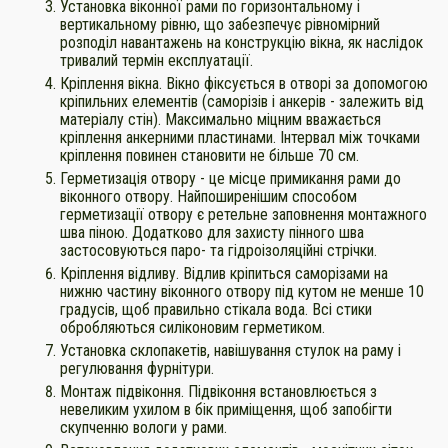
Установка віконної рами по горизонтальному і
вертикальному рівню, що забезпечує рівномірний
розподіл навантажень на конструкцію вікна, як наслідок
тривалий термін експлуатації.
Кріплення вікна. Вікно фіксується в отворі за допомогою
кріпильних елементів (саморізів і анкерів - залежить від
матеріалу стін). Максимально міцним вважається
кріплення анкерними пластинами. Інтервал між точками
кріплення повинен становити не більше 70 см.
Герметизація отвору - це місце примикання рами до
віконного отвору. Найпоширенішим способом
герметизації отвору є ретельне заповнення монтажного
шва піною. Додатково для захисту пінного шва
застосовуються паро- та гідроізоляційні стрічки.
Кріплення відливу. Відлив кріпиться саморізами на
нижню частину віконного отвору під кутом не менше 10
градусів, щоб правильно стікала вода. Всі стики
обробляються силіконовим герметиком.
Установка склопакетів, навішування стулок на раму і
регулювання фурнітури.
Монтаж підвіконня. Підвіконня встановлюється з
невеликим ухилом в бік приміщення, щоб запобігти
скупченню вологи у рами.