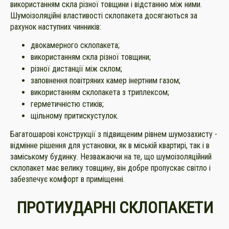
використанням скла різної товщини і відстанню між ними.
Шумоізоляційні властивості склопакета досягаються за
рахунок наступних чинників:
двокамерного склопакета;
використанням скла різної товщини;
різної дистанції між склом;
заповнення повітряних камер інертним газом;
використанням склопакета з триплексом;
герметичністю стиків;
щільному притискустулок.
Багатошарові конструкції з підвищеним рівнем шумозахисту -
відмінне рішення для установки, як в міській квартирі, так і в
заміському будинку. Незважаючи на те, що шумоізоляційний
склопакет має велику товщину, він добре пропускає світло і
забезпечує комфорт в приміщенні.
ПРОТИУДАРНІ СКЛОПАКЕТИ