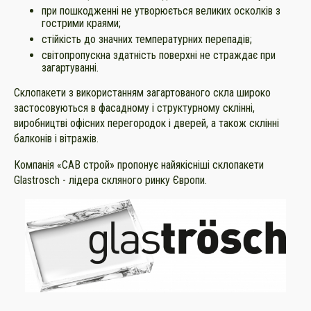
при пошкодженні не утворюється великих осколків з
гострими краями;
стійкість до значних температурних перепадів;
світопропускна здатність поверхні не страждає при
загартуванні.
Склопакети з використанням загартованого скла широко
застосовуються в фасадному і структурному склінні,
виробництві офісних перегородок і дверей, а також склінні
балконів і вітражів.
Компанія «САВ строй» пропонує найякісніші склопакети
Glastrosch - лідера скляного ринку Європи.