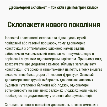
Двокамерний склопакет – три скла і дві повітряні камери
Склопакети нового покоління
Ізолюючі властивості склопакета підвищують сухий
повітряний або газовий прошарок, тому двокамерна
конструкція з оптимальною шириною камер здатна
забезпечити максимальний теплозахист і шумоізоляцію в
порівнянні з вузьким однокамерним варіантом. При цьому слід
враховувати, що додаткова камера збільшує загальну вагу
конструкції, створюючи навантаження на петлі, а тому вимагає
використання більш дорогої і якісної фурнітури. Зазвичай
двокамерні конструкції вибирають для скління житлових
будинків і утеплених балконів або лоджій, однокамерні
встановлюють на звичайних балконах і лоджіях, коли немає
необхідності в додатковому утепленні або шумоізоляції.
Склопакети нового покоління дозволяють істотно зменшити