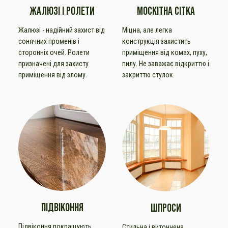
ЖАЛЮЗІ І РОЛЕТИ
МОСКІТНА СІТКА
Жалюзі - надійний захист від
Міцна, але легка
сонячних променів і
конструкція захистить
сторонніх очей. Ролети
приміщення від комах, пуху,
призначені для захисту
пилу. Не заважає відкриттю і
приміщення від злому.
закриттю стулок.
ПІДВІКОННЯ
ШПРОСИ
Підвіконня покращують
Стильна і витончена