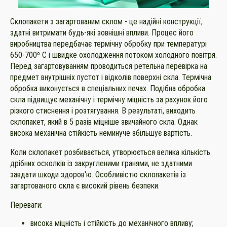
Склопакети з загартованим склом - це надійні конструкції,
здатні витримати будь-які зовнішні впливи. Процес його
виробництва передбачає термічну обробку при температурі
650-700º C і швидке охолодження потоком холодного повітря.
Перед загартовуванням проводиться ретельна перевірка на
предмет внутрішніх пустот і відколів поверхні скла. Термічна
обробка виконується в спеціальних печах. Подібна обробка
скла підвищує механічну і термічну міцність за рахунок його
різкого стиснення і розтягування. В результаті, виходить
склопакет, який в 5 разів міцніше звичайного скла. Однак
висока механічна стійкість неминуче збільшує вартість.
Коли склопакет розбивається, утворюється велика кількість
дрібних осколків із закругленими гранями, не здатними
завдати шкоди здоров'ю. Особливістю склопакетів із
загартованого скла є високий рівень безпеки.
Переваги:
висока міцність і стійкість до механічного впливу;