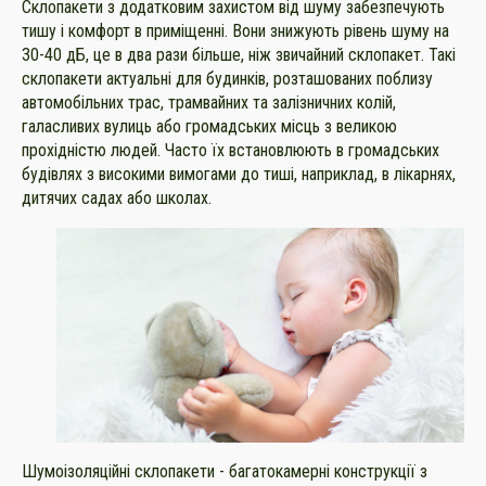
Склопакети з додатковим захистом від шуму забезпечують
тишу і комфорт в приміщенні. Вони знижують рівень шуму на
30-40 дБ, це в два рази більше, ніж звичайний склопакет. Такі
склопакети актуальні для будинків, розташованих поблизу
автомобільних трас, трамвайних та залізничних колій,
галасливих вулиць або громадських місць з великою
прохідністю людей. Часто їх встановлюють в громадських
будівлях з високими вимогами до тиші, наприклад, в лікарнях,
дитячих садах або школах.
Шумоізоляційні склопакети - багатокамерні конструкції з