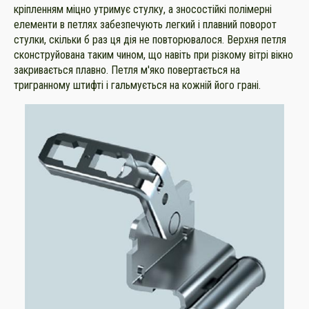
кріпленням міцно утримує стулку, а зносостійкі полімерні
елементи в петлях забезпечують легкий і плавний поворот
стулки, скільки б раз ця дія не повторювалося. Верхня петля
сконструйована таким чином, що навіть при різкому вітрі вікно
закривається плавно. Петля м'яко повертається на
тригранному штифті і гальмується на кожній його грані.