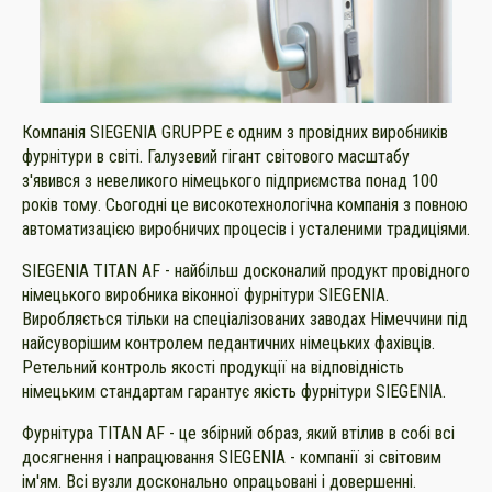
Компанія SIEGENIA GRUPPE є одним з провідних виробників
фурнітури в світі. Галузевий гігант світового масштабу
з'явився з невеликого німецького підприємства понад 100
років тому. Сьогодні це високотехнологічна компанія з повною
автоматизацією виробничих процесів і усталеними традиціями.
SIEGENIA TITAN AF - найбільш досконалий продукт провідного
німецького виробника віконної фурнітури SIEGENIA.
Виробляється тільки на спеціалізованих заводах Німеччини під
найсуворішим контролем педантичних німецьких фахівців.
Ретельний контроль якості продукції на відповідність
німецьким стандартам гарантує якість фурнітури SIEGENIA.
Фурнітура TITAN AF - це збірний образ, який втілив в собі всі
досягнення і напрацювання SIEGENIA - компанії зі світовим
ім'ям. Всі вузли досконально опрацьовані і довершенні.