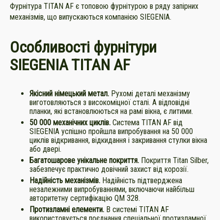
Фурнітура TITAN AF є топовою фурнітурою в ряду запірних
механізмів, що випускаються компанією SIEGENIA.
Особливості фурнітури
SIEGENIA TITAN AF
Якісний німецький метал.
Рухомі деталі механізму
виготовляються з високоміцної сталі. А відповідні
планки, які встановлюються на рамі вікна, є литими.
50 000 механічних циклів.
Система TITAN AF від
SIEGENIA успішно пройшла випробування на 50 000
циклів відкривання, відкидання і закривання стулки вікна
або двері.
Багатошарове унікальне покриття.
Покриття Тitan Silber,
забезпечує практично довічний захист від корозії.
Надійність механізмів.
Надійність підтверджена
незалежними випробуваннями, включаючи найбільш
авторитетну сертифікацію QM 328.
Протизламні елементи.
В системі TITAN AF
використовується поєднання спеціальної протизламної