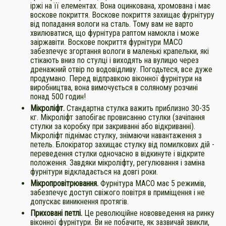
іржі на її елементах. Вона оцинкована, хромована і має
воскове покриття. Воскове покриття захищає фурнітуру
від попадання вологи на сталь. Тому вам не варто
хвилюватися, що фурнітура раптом намокла і може
заіржавіти. Воскове покриття фурнітури МАСО
забезпечує згортання вологи в маленькі крапельки, які
стікають вниз по стулці і виходять на вулицю через
дренажний отвір по водовідливу. Погодьтеся, все дуже
продумано. Перед відправкою віконної фурнітури на
виробництва, вона вимочується в соляному розчині
понад 500 годин!
Мікроліфт.
Стандартна стулка важить приблизно 30-35
кг. Мікроліфт запобігає провисанню стулки (зачіпання
стулки за коробку при закриванні або відкриванні).
Мікроліфт піднімає стулку, знімаючи навантаження з
петель. Блокіратор захищає стулку від помилкових дій -
переведення стулки одночасно в відкинуте і відкрите
положення. Завдяки мікроліфту, регулювання і заміна
фурнітури відкладається на довгі роки.
Мікропровітрювання.
Фурнітура МАСО має 5 режимів,
забезпечує доступ свіжого повітря в приміщення і не
допускає виникнення протягів.
Приховані петлі.
Це революційне нововведення на ринку
віконної фурнітури. Ви не побачите, як зазвичай звикли,