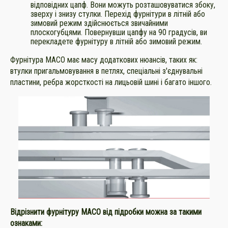
відповідних цапф. Вони можуть розташовуватися збоку,
зверху і знизу стулки. Перехід фурнітури в літній або
зимовий режим здійснюється звичайними
плоскогубцями. Повернувши цапфу на 90 градусів, ви
перекладете фурнітуру в літній або зимовий режим.
Фурнітура МАСО має масу додаткових нюансів, таких як:
втулки пригальмовування в петлях, спеціальні
з'єднувальні
пластини
, ребра жорсткості на лицьовій шині і багато іншого.
Відрізнити фурнітуру MACO від підробки можна за такими
ознаками: