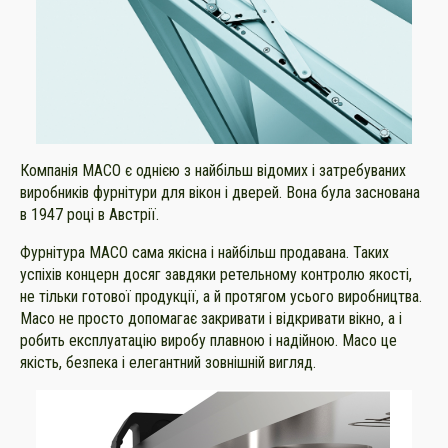
Компанія MACO є однією з найбільш відомих і затребуваних
виробників фурнітури для вікон і дверей. Вона була заснована
в 1947 році в Австрії.
Фурнітура MACO сама якісна і найбільш продавана. Таких
успіхів концерн досяг завдяки ретельному контролю якості,
не тільки готової продукції, а й протягом усього виробництва.
Maco не просто допомагає закривати і відкривати вікно, а і
робить експлуатацію виробу плавною і надійною. Maco це
якість, безпека і елегантний зовнішній вигляд.