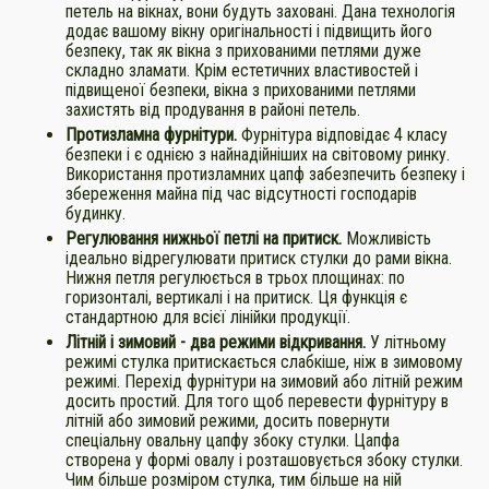
петель на вікнах, вони будуть заховані. Дана технологія
додає вашому вікну оригінальності і підвищить його
безпеку, так як вікна з прихованими петлями дуже
складно зламати. Крім естетичних властивостей і
підвищеної безпеки, вікна з прихованими петлями
захистять від продування в районі петель.
Протизламна фурнітури.
Фурнітура відповідає 4 класу
безпеки і є однією з найнадійніших на світовому ринку.
Використання протизламних цапф забезпечить безпеку і
збереження майна під час відсутності господарів
будинку.
Регулювання нижньої петлі на притиск.
Можливість
ідеально відрегулювати притиск стулки до рами вікна.
Нижня петля регулюється в трьох площинах: по
горизонталі, вертикалі і на притиск. Ця функція є
стандартною для всієї лінійки продукції.
Літній і зимовий - два режими відкривання.
У літньому
режимі стулка притискається слабкіше, ніж в зимовому
режимі. Перехід фурнітури на зимовий або літній режим
досить простий. Для того щоб перевести фурнітуру в
літній або зимовий режими, досить повернути
спеціальну овальну цапфу збоку стулки. Цапфа
створена у формі овалу і розташовується збоку стулки.
Чим більше розміром стулка, тим більше на ній