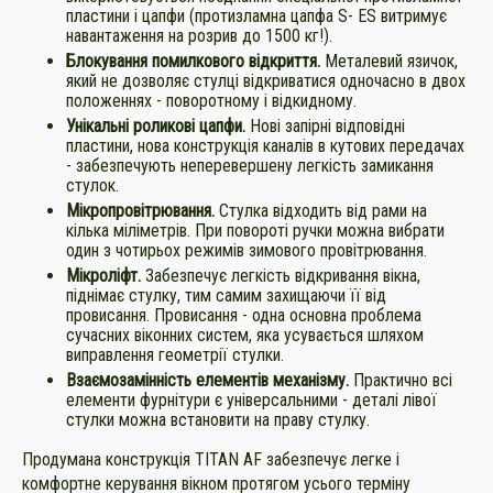
пластини і цапфи (протизламна цапфа S- ES витримує
навантаження на розрив до 1500 кг!).
Блокування помилкового відкриття.
Металевий язичок,
який не дозволяє стулці відкриватися одночасно в двох
положеннях - поворотному і відкидному.
Унікальні роликові цапфи.
Нові запірні відповідні
пластини, нова конструкція каналів в кутових передачах
- забезпечують неперевершену легкість замикання
стулок.
Мікропровітрювання.
Стулка відходить від рами на
кілька міліметрів. При повороті ручки можна вибрати
один з чотирьох режимів зимового провітрювання.
Мікроліфт.
Забезпечує легкість відкривання вікна,
піднімає стулку, тим самим захищаючи її від
провисання. Провисання - одна основна проблема
сучасних віконних систем, яка усувається шляхом
виправлення геометрії стулки.
Взаємозамінність елементів механізму.
Практично всі
елементи фурнітури є універсальними - деталі лівої
стулки можна встановити на праву стулку.
Продумана конструкція TITAN AF забезпечує легке і
комфортне керування вікном протягом усього терміну