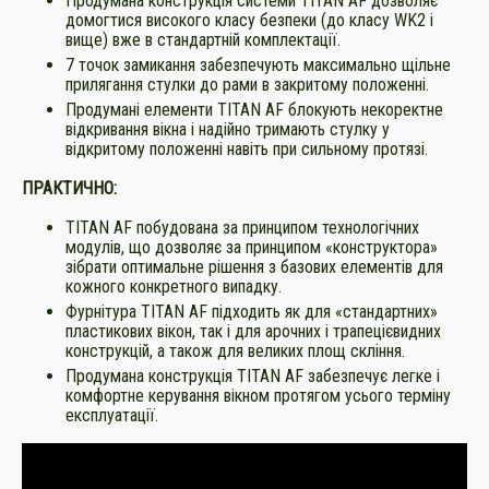
Продумана конструкція системи TITAN AF дозволяє
домогтися високого класу безпеки (до класу WK2 і
вище) вже в стандартній комплектації.
7 точок замикання забезпечують максимально щільне
прилягання стулки до рами в закритому положенні.
Продумані елементи TITAN AF блокують некоректне
відкривання вікна і надійно тримають стулку у
відкритому положенні навіть при сильному протязі.
ПРАКТИЧНО:
TITAN AF побудована за принципом технологічних
модулів, що дозволяє за принципом «конструктора»
зібрати оптимальне рішення з базових елементів для
кожного конкретного випадку.
Фурнітура TITAN AF підходить як для «стандартних»
пластикових вікон, так і для арочних і трапецієвидних
конструкцій, а також для великих площ скління.
Продумана конструкція TITAN AF забезпечує легке і
комфортне керування вікном протягом усього терміну
експлуатації.