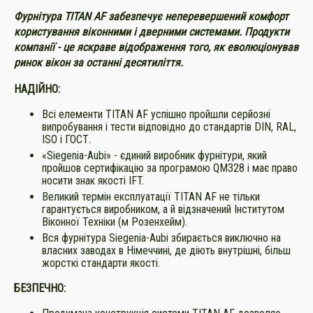
Фурнітура TITAN AF забезпечує неперевершений комфорт
користування віконними і дверними системами. Продукти
компанії - це яскраве відображення того, як еволюціонував
ринок вікон за останні десятиліття.
НАДІЙНО:
Всі елементи TITAN AF успішно пройшли серйозні
випробування і тести відповідно до стандартів DIN, RAL,
ISO і ГОСТ.
«Siegenia-Aubi» - єдиний виробник фурнітури, який
пройшов сертифікацію за програмою QM328 і має право
носити знак якості IFT.
Великий термін експлуатації TITAN AF не тільки
гарантується виробником, а й відзначений Інститутом
Віконної Техніки (м Розенхейм).
Вся фурнітура Siegenia-Aubi збирається виключно на
власних заводах в Німеччині, де діють внутрішні, більш
жорсткі стандарти якості.
БЕЗПЕЧНО: