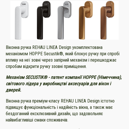
Віконна ручка REHAU LINEA Design укомплектована
механізмом HOPPE Secustik®, який блокує ручку при спробі
впливу на неї зовні через запірний механізм і перешкоджає
спробам відкрити ручку ззовні приміщення.
Механізм SECUSTIK® - патент компанії HOPPE (Німеччина),
світового лідера у виробництві аксесуарів для вікон і
дверей.
Віконна ручка преміум-класу REHAU LINEA Design істотно
підвищує функціональність і надійність вікна, а також має
бездоганний ексклюзивний дизайн, що задовольняє
найвибагливіші смаки споживачів.