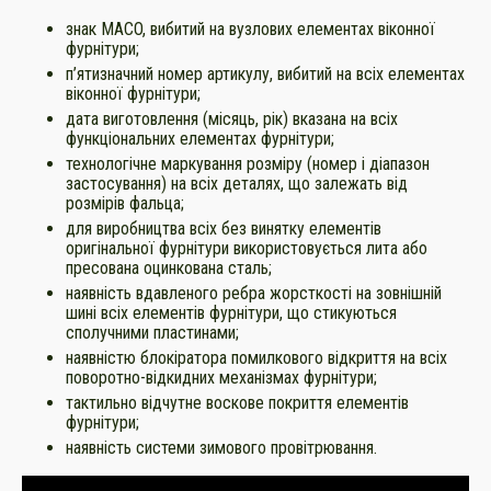
знак MACO, вибитий на вузлових елементах віконної
фурнітури;
п’ятизначний номер артикулу, вибитий на всіх елементах
віконної фурнітури;
дата виготовлення (місяць, рік) вказана на всіх
функціональних елементах фурнітури;
технологічне маркування розміру (номер і діапазон
застосування) на всіх деталях, що залежать від
розмірів фальца;
для виробництва всіх без винятку елементів
оригінальної фурнітури використовується лита або
пресована оцинкована сталь;
наявність вдавленого ребра жорсткості на зовнішній
шині всіх елементів фурнітури, що стикуються
сполучними пластинами;
наявністю блокіратора помилкового відкриття на всіх
поворотно-відкидних механізмах фурнітури;
тактильно відчутне воскове покриття елементів
фурнітури;
наявність системи зимового провітрювання.