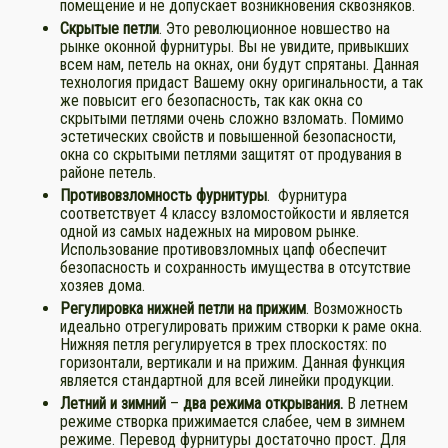
помещение и не допускает возникновения сквозняков.
Скрытые петли
. Это революционное новшество на
рынке оконной фурнитуры. Вы не увидите, привыкших
всем нам, петель на окнах, они будут спрятаны. Данная
технология придаст Вашему окну оригинальности, а так
же повысит его безопасность, так как окна со
скрытыми петлями очень сложно взломать. Помимо
эстетических свойств и повышенной безопасности,
окна со скрытыми петлями защитят от продувания в
районе петель.
Противовзломность
фурнитуры
. Фурнитура
соответствует 4 классу взломостойкости и является
одной из самых надежных на мировом рынке.
Использование противовзломных цапф обеспечит
безопасность и сохранность имущества в отсутствие
хозяев дома.
Регулировка нижней петли на прижим
. Возможность
идеально отрегулировать прижим створки к раме окна.
Нижняя петля регулируется в трех плоскостях: по
горизонтали, вертикали и на прижим. Данная функция
является стандартной для всей линейки продукции.
Летний и зимний
–
два режима открывания.
В летнем
режиме створка прижимается слабее, чем в зимнем
режиме. Перевод фурнитуры достаточно прост. Для