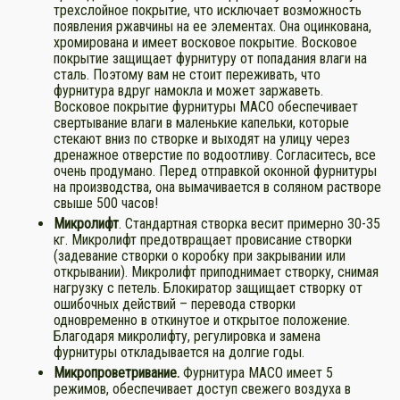
трехслойное покрытие, что исключает возможность
появления ржавчины на ее элементах. Она оцинкована,
хромирована и имеет восковое покрытие. Восковое
покрытие защищает фурнитуру от попадания влаги на
сталь. Поэтому вам не стоит переживать, что
фурнитура вдруг намокла и может заржаветь.
Восковое покрытие фурнитуры МАСО обеспечивает
свертывание влаги в маленькие капельки, которые
стекают вниз по створке и выходят на улицу через
дренажное отверстие по водоотливу. Согласитесь, все
очень продумано. Перед отправкой оконной фурнитуры
на производства, она вымачивается в соляном растворе
свыше 500 часов!
Микролифт
. Стандартная створка весит примерно 30-35
кг. Микролифт предотвращает провисание створки
(задевание створки о коробку при закрывании или
открывании). Микролифт приподнимает створку, снимая
нагрузку с петель. Блокиратор защищает створку от
ошибочных действий – перевода створки
одновременно в откинутое и открытое положение.
Благодаря микролифту, регулировка и замена
фурнитуры откладывается на долгие годы.
Микропроветривание
.
Фурнитура МАСО имеет 5
режимов, обеспечивает доступ свежего воздуха в