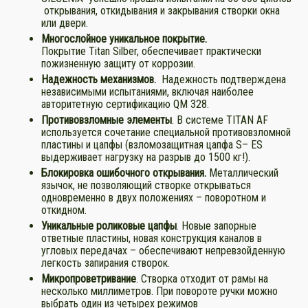
открывания, откидывания и закрывания створки окна
или двери.
М
ногослойное уникальное
покрытие
.
Покрытие Тitan Silber, обеспечивает практически
пожизненную защиту от коррозии.
Н
адежность механизмов
.
Надежность подтверждена
независимыми испытаниями, включая наиболее
авторитетную сертификацию QM 328.
Противовзломные
элементы
. В системе TITAN AF
используется сочетание специальной противовзломной
пластины и цапфы (взломозащитная цапфа S– ES
выдерживает нагрузку на разрыв до 1500 кг!).
Блокировка ошибочного открывания
.
Металлический
язычок, не позволяющий створке открываться
одновременно в двух положениях – поворотном и
откидном.
У
никальные роликовые цапфы
. Новые запорные
ответные пластины, новая конструкция каналов в
угловых передачах – обеспечивают непревзойденную
легкость запирания створок.
Микропроветривание
. Створка отходит от рамы на
несколько миллиметров. При повороте ручки можно
выбрать один из четырех режимов