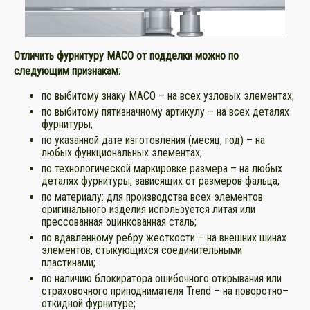
Отличить фурнитуру MACO от подделки можно по
следующим признакам:
по выбитому знаку MACO – на всех узловых элементах;
по выбитому пятизначному артикулу – на всех деталях
фурнитуры;
по указанной дате изготовления (месяц, год) – на
любых функциональных элементах;
по технологической маркировке размера – на любых
деталях фурнитуры, зависящих от размеров фальца;
по материалу: для производства всех элементов
оригинального изделия используется литая или
прессованная оцинкованная сталь;
по вдавленному ребру жесткости – на внешних шинах
элементов, стыкующихся соединительными
пластинами;
по наличию блокиратора ошибочного открывания или
страховочного приподнимателя Trend – на поворотно–
откидной фурнитуре;