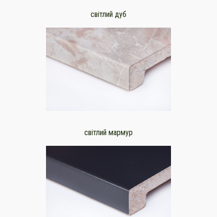
світлий дуб
світлий мармур