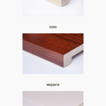
клен
меранти