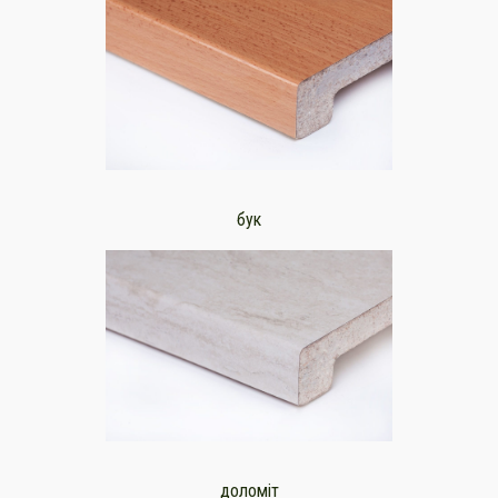
бук
доломіт