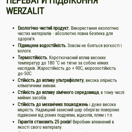
ПЕРЕВАГИ ПІДВІКОННЯ
WERZALIT
Екологічно чистий продукт.
Використання екологічно
чистих матеріалів - абсолютно повна безпека для
здоров'я.
Підвищена водостійкість.
Зовсім не бояться вогкості і
вологи.
Термостійкість.
Короткочасний вплив високих
температур до 180 ˚С не тягне за собою ніяких
наслідків. Жаростійкість до + 90С, морозостійкість
до-50С.
Стійкість до впливу ультрафіолету
, висока опірність
кліматичним змінам.
Стійкість до впливу хімічного середовища
, в тому числі
мийних засобів.
Стійкість до механічних пошкоджень
і дуже висока
міцність. Надміцний захисний шар оберігає поверхню
підвіконня від різних подряпин, відколів, плям і т.п.
Гарантія становить 25 років!
Виробник впевнений в
якості свого матеріалу.