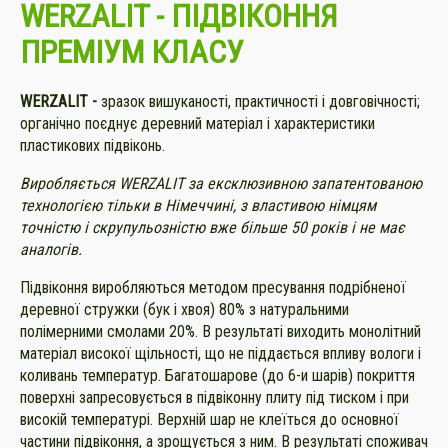
WERZALIT - ПІДВІКОННЯ
ПРЕМІУМ КЛАСУ
WERZALIT -
зразок вишуканості, практичності і довговічності;
органічно поєднує деревний матеріал і характеристики
пластикових підвіконь.
Виробляється WERZALIT за ексклюзивною запатентованою
технологією тільки в Німеччині, з властивою німцям
точністю і скрупульозністю вже більше 50 років і не має
аналогів.
Підвіконня виробляються методом пресування подрібненої
деревної стружки (бук і хвоя) 80% з натуральними
полімерними смолами 20%. В результаті виходить монолітний
матеріал високої щільності, що не піддається впливу вологи і
коливань температур. Багатошарове (до 6-и шарів) покриття
поверхні запресовується в підвіконну плиту під тиском і при
високій температурі. Верхній шар не клеїться до основної
частини підвіконня, а зрощується з ним. В результаті споживач