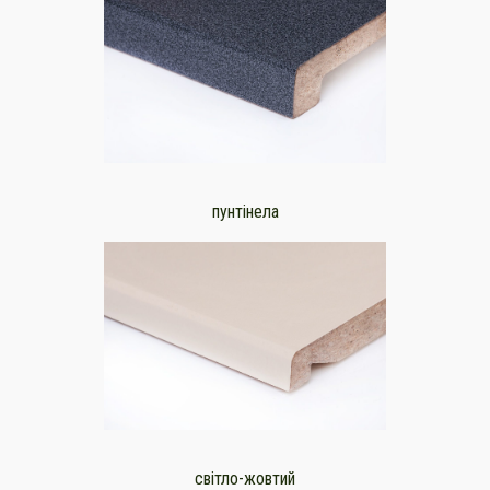
пунтінела
світло-жовтий