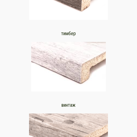
тимбер
винтаж