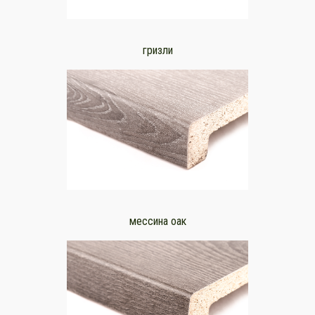
гризли
мессина оак