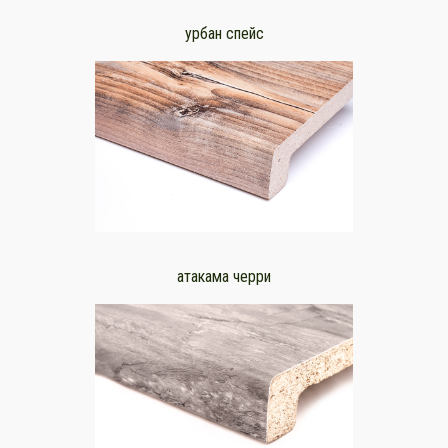
урбан спейс
атакама черри