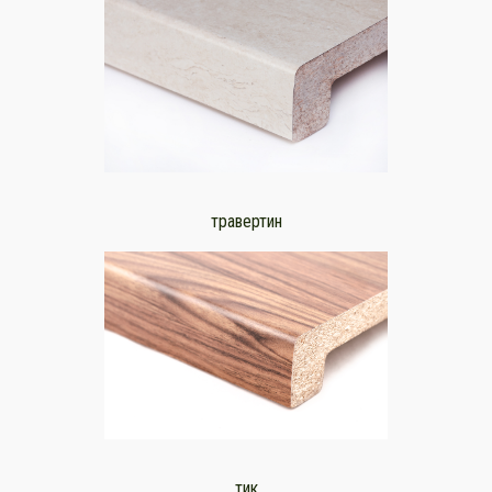
травертин
тик